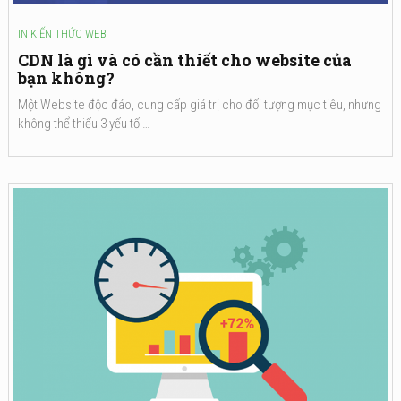
IN
KIẾN THỨC WEB
CDN là gì và có cần thiết cho website của
bạn không?
Một Website độc đáo, cung cấp giá trị cho đối tượng mục tiêu, nhưng
không thể thiếu 3 yếu tố …